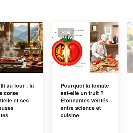
FOOD
quoi la tomate
Punch sans alcool
lle un fruit ?
: 4 recettes
nantes vérités
festives simples à
e science et
partager en famille
ine