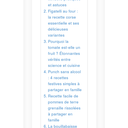
our :
orse
et ses
lle un
nantes
e
uisine
alcool
ples à
famille
le de
erre
solées
en
isse