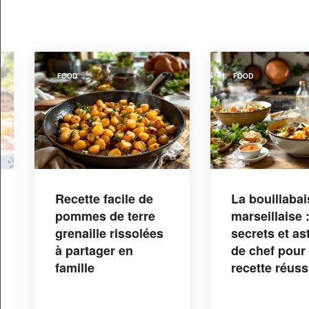
FOOD
FOOD
La bouillabaisse
Table des
marseillaise :
matières
secrets et astuces
de chef pour une
Durée idéal
recette réussie
visiter le
Futuroscope
conseils pra