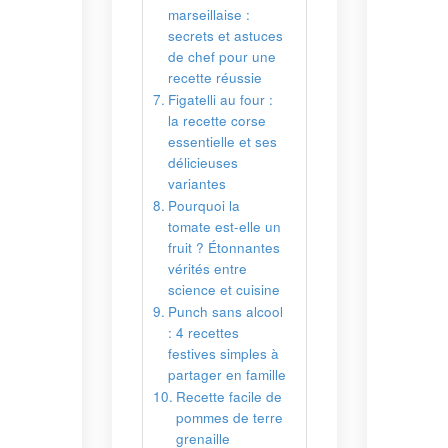
:
stuces
r une
sie
our :
orse
et ses
lle un
nantes
e
uisine
alcool
ples à
famille
ile de
 terre