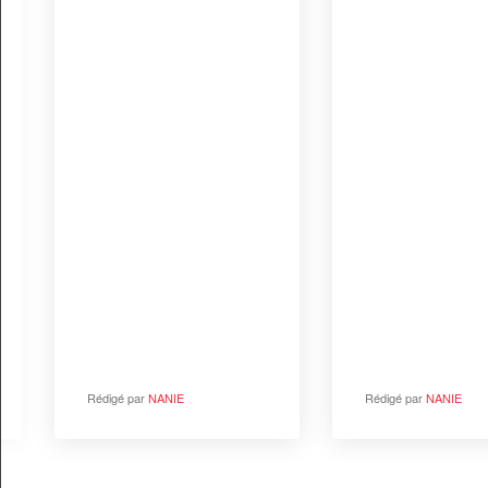
rissolées à
partager e
famille
La bouillab
marseillaise
secrets et
astuces de
pour une r
réussie
Durée idéal
visiter le
Futuroscope
conseils pr
et astuces
Rédigé par
NANIE
Rédigé par
NANIE