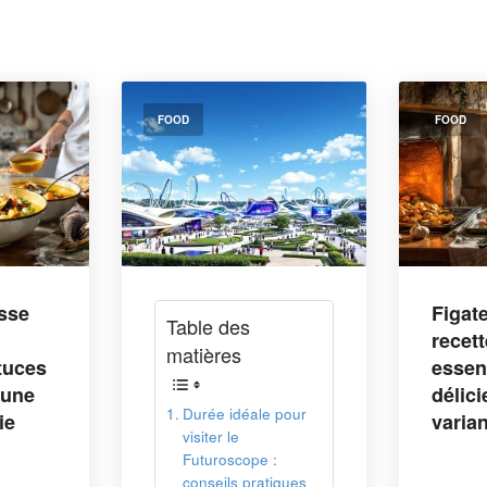
FOOD
FOOD
Figatelli au four : la
Pour
recette corse
est-e
essentielle et ses
Éton
délicieuses
entr
e pour
variantes
cuis
 :
tiques