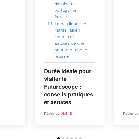
n
aisse
 :
 chef
ecette
e pour
 :
atiques
Rédigé par
NANIE
Rédigé 