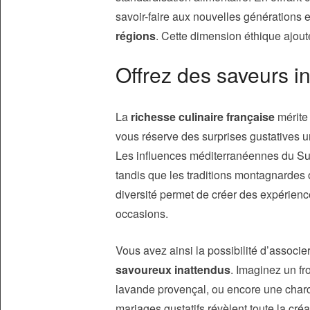
savoir-faire aux nouvelles générations 
régions
. Cette dimension éthique ajoute
Offrez des saveurs in
La
richesse culinaire française
mérite 
vous réserve des surprises gustatives un
Les influences méditerranéennes du Sud
tandis que les traditions montagnardes o
diversité permet de créer des expérience
occasions.
Vous avez ainsi la possibilité d’associe
savoureux inattendus
. Imaginez un f
lavande provençal, ou encore une char
mariages gustatifs révèlent toute la cré